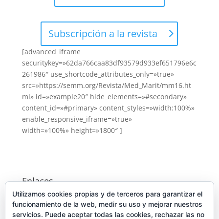
Subscripción a la revista
[advanced_iframe
securitykey=»62da766caa83df93579d933ef651796e6c
261986″ use_shortcode_attributes_only=»true»
src=»https://semm.org/Revista/Med_Marit/mm16.ht
ml» id=»example20″ hide_elements=»#secondary»
content_id=»#primary» content_styles=»width:100%»
enable_responsive_iframe=»true»
width=»100%» height=»1800″ ]
Enlaces
Utilizamos cookies propias y de terceros para garantizar el
Consejo General de Colegios de Médicos de España
funcionamiento de la web, medir su uso y mejorar nuestros
Junta Directiva 2022-2024
servicios. Puede aceptar todas las cookies, rechazar las no