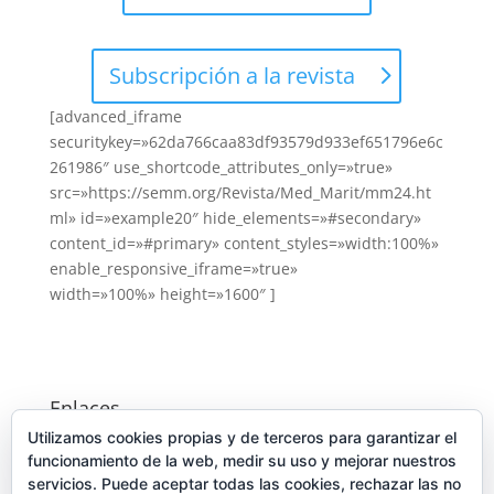
Subscripción a la revista
[advanced_iframe
securitykey=»62da766caa83df93579d933ef651796e6c
261986″ use_shortcode_attributes_only=»true»
src=»https://semm.org/Revista/Med_Marit/mm24.ht
ml» id=»example20″ hide_elements=»#secondary»
content_id=»#primary» content_styles=»width:100%»
enable_responsive_iframe=»true»
width=»100%» height=»1600″ ]
Enlaces
Utilizamos cookies propias y de terceros para garantizar el
Consejo General de Colegios de Médicos de España
funcionamiento de la web, medir su uso y mejorar nuestros
Junta Directiva 2022-2024
servicios. Puede aceptar todas las cookies, rechazar las no