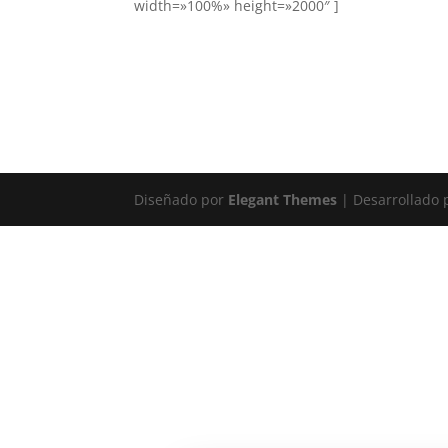
width=»100%» height=»2000″ ]
Diseñado por
Elegant Themes
| Desarrollado