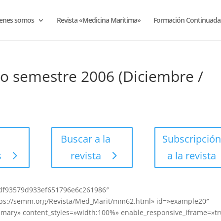
enes somos
Revista «Medicina Maritima»
Formación Continuada
do semestre 2006 (Diciembre /
e
Buscar a la
Subscripción
s
revista
a la revista
3df93579d933ef651796e6c261986″
ttps://semm.org/Revista/Med_Marit/mm62.html» id=»example20″
mary» content_styles=»width:100%» enable_responsive_iframe=»t