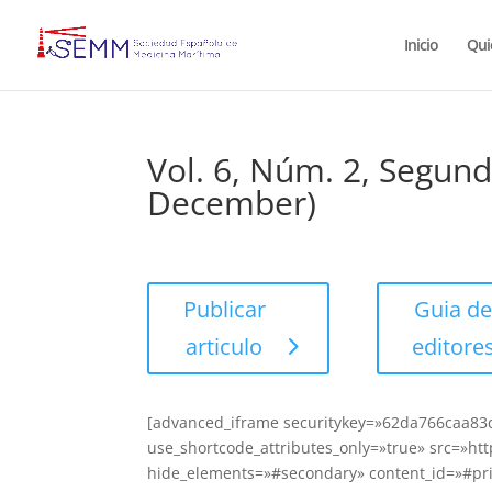
Inicio
Qui
Vol. 6, Núm. 2, Segun
December)
Publicar
Guia d
articulo
editore
[advanced_iframe securitykey=»62da766caa8
use_shortcode_attributes_only=»true» src=»h
hide_elements=»#secondary» content_id=»#pri