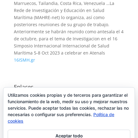
Marruecos, Tailandia, Costa Rica, Venezuela …La
Rede de Investigación y Educación en Salud
Marítima (MAHRE-net) lo organiza, así como
posteriores reuniones de su grupo de trabajo.
Anteriormente se habrán reunido como antesala el 4
de octubre, para el tema de Investigacion en el 16
Simposio Internacional Internacional de Salud
Marítima 5-8 Oct 2023 a celebrar en Atenals
16ISMH.gr
Enlaces
Utilizamos cookies propias y de terceros para garantizar el
Consejo General de Colegios de Médicos de España
funcionamiento de la web, medir su uso y mejorar nuestros
Junta Directiva 2022-2024
servicios. Puede aceptar todas las cookies, rechazar las no
necesarias o configurar sus preferencias.
Política de
Instituto Social de la Marina (Trabajadores del mar)
cookies
International Maritime Health Association
Aceptar todo